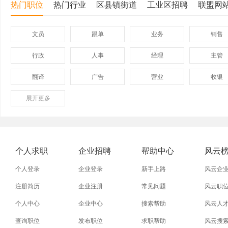
热门职位
热门行业
区县镇街道
工业区招聘
联盟网
文员
跟单
业务
销售
行政
人事
经理
主管
翻译
广告
营业
收银
展开
保险
更多
模具
软件
管理
外贸业务员
业务员
设计师
技术员
淘宝美工
淘宝运营
淘宝客服
网店
个人求职
企业招聘
帮助中心
风云
附近找工作
招工启事
本地
找工作包
个人登录
企业登录
新手上路
风云企
近期
今日
今天
哪里
注册简历
企业注册
常见问题
风云职
个人中心
企业中心
搜索帮助
风云人
同城找工作
今天招工
最近
工地招小
查询职位
发布职位
求职帮助
风云搜
装配工
煮饭工
普通工人
清洁工