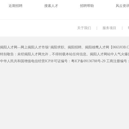
近期招聘
搜索人才
招聘帮助
风云资
搬运工
厨师
促销员
导购员
学徒工
车位工
熨烫工
裁剪工
关于我们
|
服务项目
|
抛光工
空调工
电梯工
水工
揭阳人才网—网上揭阳人才市场! 揭阳求职、揭阳招聘、揭阳雄鹰人才网【0663JOB.COM
铆工
工人
印刷技工
车工
特别敬告：未经揭阳人才网允许，不得转载本站任何信息。揭阳人才网站中人气火爆
生产工
样板工
丝印工
油漆工
中华人民共和国增值电信经营ICP许可证编号：粤ICP备09136788号-29 工商注册编号：4452
催乳师
育儿嫂
保姆
钟点工
质检
仓管
仓管员
仓库管理
漆工
收货员
理货员
防损员
申通快递
百世快递
邮政快递
EMS快
集团公司
上市公司
猎头
国企