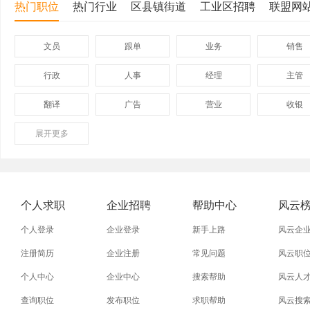
热门职位
热门行业
区县镇街道
工业区招聘
联盟网
文员
跟单
业务
销售
行政
人事
经理
主管
翻译
广告
营业
收银
展开
保险
更多
模具
软件
管理
外贸业务员
业务员
设计师
技术员
淘宝美工
淘宝运营
淘宝客服
网店
个人求职
企业招聘
帮助中心
风云
个人登录
企业登录
新手上路
风云企
注册简历
企业注册
常见问题
风云职
个人中心
企业中心
搜索帮助
风云人
查询职位
发布职位
求职帮助
风云搜