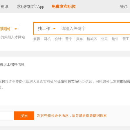
场资讯
求职招聘宝App
免费发布职位
登录
找工作
招聘网
爆的揭阳人才网站
兼职
司机
会计
普宁
揭东
榕城区
公司
销售
普工
阳搬运工招聘信息
招聘
频道免费提供给您大量真实有效的
揭阳招聘市场
职位信息，同时您可以发布
揭阳
道。
对这些职位还不满意，请尝试更换关键词搜索