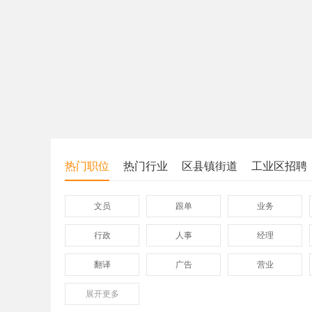
热门职位
热门行业
区县镇街道
工业区招聘
文员
跟单
业务
行政
人事
经理
翻译
广告
营业
展开
保险
更多
模具
软件