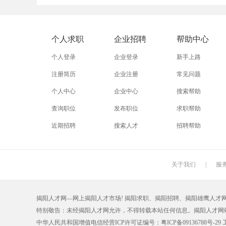
外贸业务员
业务员
设计师
淘宝美工
淘宝运营
淘宝客服
个人求职
企业招聘
帮助中心
附近找工作
招工启事
本地
个人登录
企业登录
新手上路
近期
今日
今天
注册简历
企业注册
常见问题
个人中心
企业中心
搜索帮助
同城找工作
今天招工
最近
查询职位
发布职位
求职帮助
装配工
煮饭工
普通工人
近期招聘
搜索人才
招聘帮助
搬运工
厨师
促销员
学徒工
车位工
熨烫工
关于我们
|
服
抛光工
空调工
电梯工
揭阳人才网—网上揭阳人才市场! 揭阳求职、揭阳招聘、揭阳雄鹰人才网【0663
铆工
工人
印刷技工
特别敬告：未经揭阳人才网允许，不得转载本站任何信息。揭阳人才网
生产工
样板工
丝印工
中华人民共和国增值电信经营ICP许可证编号：粤ICP备09136788号-29 工商注