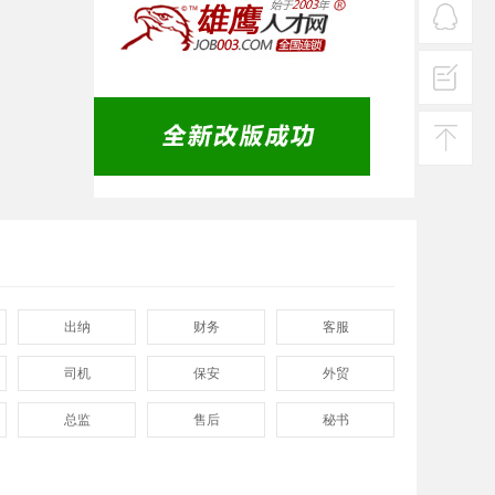
热线
在线
客服
投诉
建议
返回
顶部
出纳
财务
客服
司机
保安
外贸
总监
售后
秘书
程序
拓展
电工