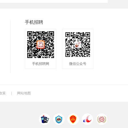
普工
兼职
快递
八小时工作
8小时
附近
手机招聘
包吃包住
50岁左右
最新
人头马
最近
2020
200元一天
冲压工
快递分拣员
手机招聘网
微信公众号
快递员
送餐员
洗碗工
叉车工
修理工
钣金工
车衣工
喷洒工
镗工
政策
|
网站地图
铣工
领班
钻工
管道工
氩弧焊
电焊工
机电维修工
电器维修工
月嫂