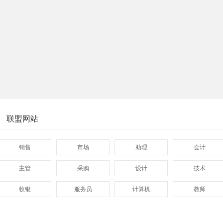
联盟网站
销售
市场
助理
会计
主管
采购
设计
技术
收银
服务员
计算机
教师
管理
顾问
促销
网页