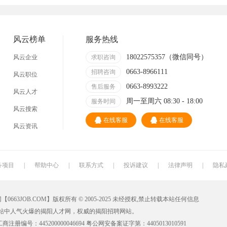
技术员
营业员
暑假工
事业单位
网店
马头
临时工
包装工
风云榜单
服务热线
找工作包吃住
急招急聘
长白班
工资日结
18022575357（微信同号）
风云企业
求职咨询
0663-8966111
哪里
附近今天
招聘咨询
日结
一天一结
风云职位
0663-8993222
售后服务
风云人才
工地招小工
最新最急
30元一小时
300元一天
周一至周六 08:30 - 18:00
服务时间
风云搜索
清洁工
保洁员
缝纫工
收银员
在线客服
在线客服
风云资讯
导购员
操作工
晒版工
钳工
裁剪工
锣工
装修工
铆焊工
务项目
|
帮助中心
|
联系方式
|
投诉建议
|
法律声明
|
隐私
水工
机修工
数控车床
磨工
JOB.COM】版权所有 © 2005-2025 未经授权,禁止转载本站任何信息
车工
木工
冲床
磨床工
站中人气火爆的揭阳人才网，权威的揭阳招聘网站。
油漆工
喷漆工
锅炉工
制冷工
册编号：445200000046694 粤公网安备案证字第：4405013010591