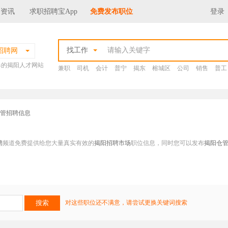
场资讯
求职招聘宝App
免费发布职位
登录
找工作
招聘网
爆的揭阳人才网站
兼职
司机
会计
普宁
揭东
榕城区
公司
销售
普工
仓管招聘信息
聘
频道免费提供给您大量真实有效的
揭阳招聘市场
职位信息，同时您可以发布
揭阳仓
对这些职位还不满意，请尝试更换关键词搜索