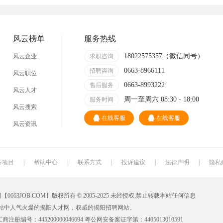
技术员
营业员
暑假工
事业单位
网店
马头
临时工
包装工
风云榜单
服务热线
找工作包吃住
急招急聘
长白班
工资日结
18022575357（微信同号）
风云企业
求职咨询
0663-8966111
哪里
附近今天
招聘咨询
日结
一天一结
风云职位
0663-8993222
售后服务
风云人才
工地招小工
最新最急
30元一小时
300元一天
周一至周六 08:30 - 18:00
服务时间
风云搜索
清洁工
保洁员
缝纫工
收银员
在线客服
在线客服
风云资讯
导购员
操作工
晒版工
钳工
裁剪工
锣工
装修工
铆焊工
务项目
|
帮助中心
|
联系方式
|
投诉建议
|
法律声明
|
隐私
水工
机修工
数控车床
磨工
JOB.COM】版权所有 © 2005-2025 未经授权,禁止转载本站任何信息
车工
木工
冲床
磨床工
站中人气火爆的揭阳人才网，权威的揭阳招聘网站。
油漆工
喷漆工
锅炉工
制冷工
册编号：445200000046694 粤公网安备案证字第：4405013010591