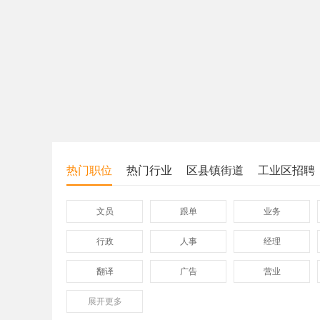
热门职位
热门行业
区县镇街道
工业区招聘
文员
跟单
业务
行政
人事
经理
翻译
广告
营业
展开
保险
更多
模具
软件