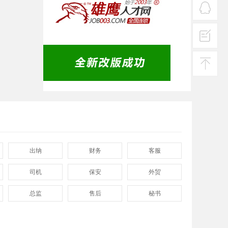
热线
在线
客服
投诉
建议
返回
顶部
出纳
财务
客服
司机
保安
外贸
总监
售后
秘书
程序
拓展
电工