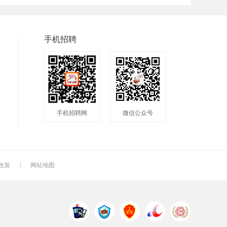
普工
兼职
快递
八小时工作
8小时
附近
手机招聘
包吃包住
50岁左右
最新
人头马
最近
2020
200元一天
冲压工
快递分拣员
手机招聘网
微信公众号
快递员
送餐员
洗碗工
叉车工
修理工
钣金工
车衣工
喷洒工
镗工
政策
|
网站地图
铣工
领班
钻工
管道工
氩弧焊
电焊工
机电维修工
电器维修工
月嫂