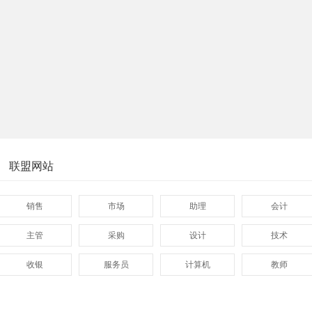
联盟网站
销售
市场
助理
会计
主管
采购
设计
技术
收银
服务员
计算机
教师
管理
顾问
促销
网页