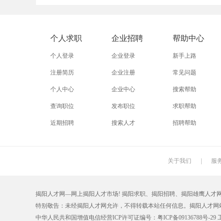
外贸业务员
业务员
设计师
淘宝美工
淘宝运营
淘宝客服
个人求职
企业招聘
帮助中心
附近找工作
招工启事
本地
个人登录
企业登录
新手上路
近期
今日
今天
注册简历
企业注册
常见问题
个人中心
企业中心
搜索帮助
同城找工作
今天招工
最近
查询职位
发布职位
求职帮助
装配工
煮饭工
普通工人
近期招聘
搜索人才
招聘帮助
搬运工
厨师
促销员
学徒工
车位工
熨烫工
关于我们
|
服
抛光工
空调工
电梯工
揭阳人才网—网上揭阳人才市场! 揭阳求职、揭阳招聘、揭阳雄鹰人才网【0663
铆工
工人
印刷技工
特别敬告：未经揭阳人才网允许，不得转载本站任何信息。揭阳人才网
生产工
样板工
丝印工
中华人民共和国增值电信经营ICP许可证编号：粤ICP备09136788号-29 工商注