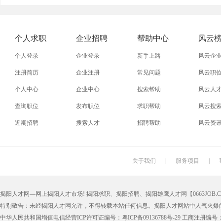
外贸业务员
业务员
设计师
技术员
淘宝美工
淘宝运营
淘宝客服
网店
个人求职
企业招聘
帮助中心
风云
附近找工作
招工启事
本地
找工作包
个人登录
企业登录
新手上路
风云企
近期
今日
今天
哪里
注册简历
企业注册
常见问题
风云职
个人中心
企业中心
搜索帮助
风云人
同城找工作
今天招工
最近
工地招小
查询职位
发布职位
求职帮助
风云搜
装配工
煮饭工
普通工人
清洁工
近期招聘
搜索人才
招聘帮助
风云资
搬运工
厨师
促销员
导购员
学徒工
车位工
熨烫工
裁剪工
关于我们
|
服务项目
|
抛光工
空调工
电梯工
水工
揭阳人才网—网上揭阳人才市场! 揭阳求职、揭阳招聘、揭阳雄鹰人才网【0663JOB.COM
铆工
工人
印刷技工
车工
特别敬告：未经揭阳人才网允许，不得转载本站任何信息。揭阳人才网站中人气火爆
生产工
样板工
丝印工
油漆工
中华人民共和国增值电信经营ICP许可证编号：粤ICP备09136788号-29 工商注册编号：4452