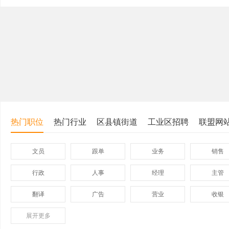
热门职位
热门行业
区县镇街道
工业区招聘
联盟网
文员
跟单
业务
销售
行政
人事
经理
主管
翻译
广告
营业
收银
展开
保险
更多
模具
软件
管理