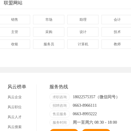
联盟网站
销售
市场
助理
会计
主管
采购
设计
技术
收银
服务员
计算机
教师
管理
顾问
促销
网页
技术员
营业员
暑假工
事业单位
网店
马头
临时工
包装工
风云榜单
服务热线
找工作包吃住
急招急聘
长白班
工资日结
18022575357（微信同号）
风云企业
求职咨询
0663-8966111
哪里
附近今天
招聘咨询
日结
一天一结
风云职位
0663-8993222
售后服务
风云人才
工地招小工
最新最急
30元一小时
300元一天
周一至周六 08:30 - 18:00
服务时间
风云搜索
清洁工
保洁员
缝纫工
收银员