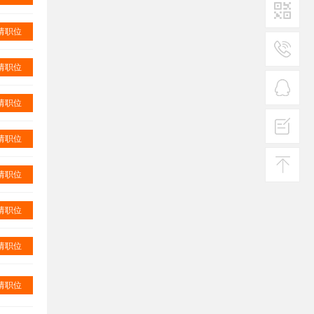
请职位
二维码1
请职位
服务
热线
请职位
在线
客服
请职位
投诉
建议
请职位
返回
顶部
请职位
请职位
请职位