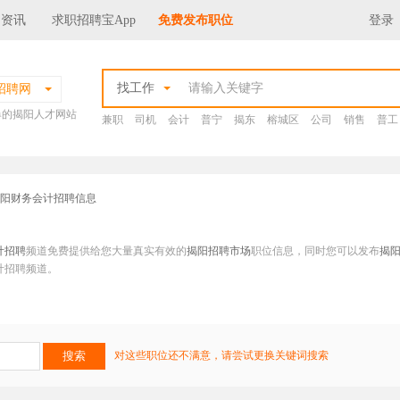
场资讯
求职招聘宝App
免费发布职位
登录
找工作
招聘网
爆的揭阳人才网站
兼职
司机
会计
普宁
揭东
榕城区
公司
销售
普工
揭阳财务会计招聘信息
计招聘
频道免费提供给您大量真实有效的
揭阳招聘市场
职位信息，同时您可以发布
揭
计招聘频道。
对这些职位还不满意，请尝试更换关键词搜索