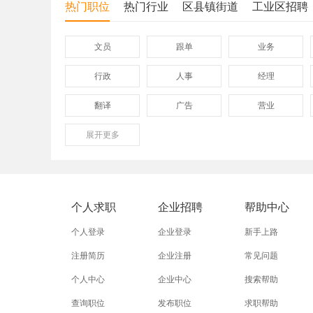
热门职位
热门行业
区县镇街道
工业区招聘
文员
跟单
业务
行政
人事
经理
翻译
广告
营业
展开
保险
更多
模具
软件
外贸业务员
业务员
设计师
淘宝美工
淘宝运营
淘宝客服
个人求职
企业招聘
帮助中心
附近找工作
招工启事
本地
个人登录
企业登录
新手上路
近期
今日
今天
注册简历
企业注册
常见问题
个人中心
企业中心
搜索帮助
同城找工作
今天招工
最近
查询职位
发布职位
求职帮助
装配工
煮饭工
普通工人