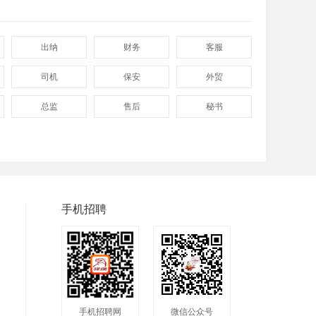
出纳
财务
客服
司机
保安
外贸
总监
售后
秘书
程序
拓展
电工
普工
兼职
快递
八小时工作
8小时
附近
手机招聘
包吃包住
50岁左右
最新
人头马
最近
2020
200元一天
冲压工
快递分拣员
手机招聘网
微信公众号
快递员
送餐员
洗碗工