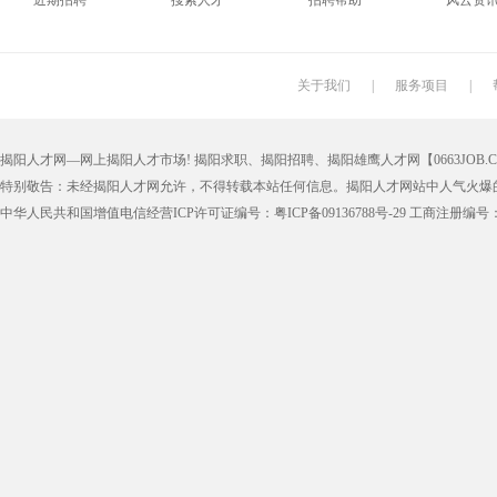
近期招聘
搜索人才
招聘帮助
风云资
搬运工
厨师
促销员
导购员
学徒工
车位工
熨烫工
裁剪工
关于我们
|
服务项目
|
抛光工
空调工
电梯工
水工
揭阳人才网—网上揭阳人才市场! 揭阳求职、揭阳招聘、揭阳雄鹰人才网【0663JOB.COM
铆工
工人
印刷技工
车工
特别敬告：未经揭阳人才网允许，不得转载本站任何信息。揭阳人才网站中人气火爆
生产工
样板工
丝印工
油漆工
中华人民共和国增值电信经营ICP许可证编号：粤ICP备09136788号-29 工商注册编号：4452
催乳师
育儿嫂
保姆
钟点工
质检
仓管
仓管员
仓库管理
漆工
收货员
理货员
防损员
申通快递
百世快递
邮政快递
EMS快
集团公司
上市公司
猎头
国企
人事文员
人事经理
人事主管
行政文