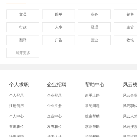
文员
跟单
业务
销售
行政
人事
经理
主管
翻译
广告
营业
收银
展开
保险
更多
模具
软件
管理
外贸业务员
业务员
设计师
技术员
淘宝美工
淘宝运营
淘宝客服
网店
个人求职
企业招聘
帮助中心
风云
附近找工作
招工启事
本地
找工作包
个人登录
企业登录
新手上路
风云企
近期
今日
今天
哪里
注册简历
企业注册
常见问题
风云职
个人中心
企业中心
搜索帮助
风云人
同城找工作
今天招工
最近
工地招小
查询职位
发布职位
求职帮助
风云搜
装配工
煮饭工
普通工人
清洁工