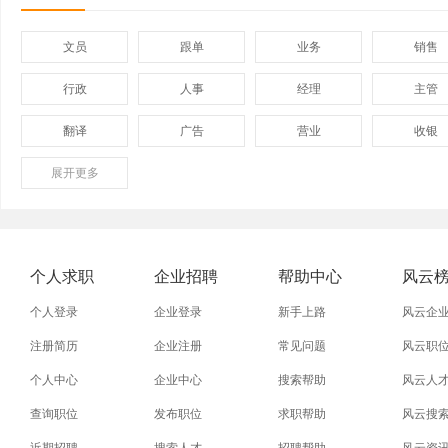
文员
跟单
业务
销售
行政
人事
经理
主管
翻译
广告
营业
收银
展开
保险
更多
模具
软件
管理
外贸业务员
业务员
设计师
技术员
淘宝美工
淘宝运营
淘宝客服
网店
个人求职
企业招聘
帮助中心
风云
附近找工作
招工启事
本地
找工作包
个人登录
企业登录
新手上路
风云企
近期
今日
今天
哪里
注册简历
企业注册
常见问题
风云职
个人中心
企业中心
搜索帮助
风云人
同城找工作
今天招工
最近
工地招小
查询职位
发布职位
求职帮助
风云搜
装配工
煮饭工
普通工人
清洁工