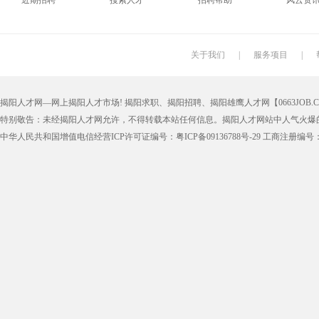
近期招聘
搜索人才
招聘帮助
风云资
搬运工
厨师
促销员
导购员
学徒工
车位工
熨烫工
裁剪工
关于我们
|
服务项目
|
抛光工
空调工
电梯工
水工
揭阳人才网—网上揭阳人才市场! 揭阳求职、揭阳招聘、揭阳雄鹰人才网【0663JOB.COM
铆工
工人
印刷技工
车工
特别敬告：未经揭阳人才网允许，不得转载本站任何信息。揭阳人才网站中人气火爆
生产工
样板工
丝印工
油漆工
中华人民共和国增值电信经营ICP许可证编号：粤ICP备09136788号-29 工商注册编号：4452
催乳师
育儿嫂
保姆
钟点工
质检
仓管
仓管员
仓库管理
漆工
收货员
理货员
防损员
申通快递
百世快递
邮政快递
EMS快
集团公司
上市公司
猎头
国企
人事文员
人事经理
人事主管
行政文