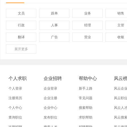
文员
跟单
业务
销售
行政
人事
经理
主管
翻译
广告
营业
收银
展开
保险
更多
模具
软件
管理
外贸业务员
业务员
设计师
技术员
淘宝美工
淘宝运营
淘宝客服
网店
个人求职
企业招聘
帮助中心
风云
附近找工作
招工启事
本地
找工作包
个人登录
企业登录
新手上路
风云企
近期
今日
今天
哪里
注册简历
企业注册
常见问题
风云职
个人中心
企业中心
搜索帮助
风云人
同城找工作
今天招工
最近
工地招小
查询职位
发布职位
求职帮助
风云搜
装配工
煮饭工
普通工人
清洁工