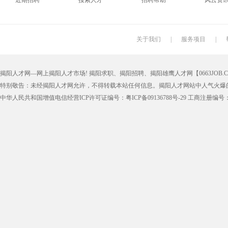
近期招聘
搜索人才
招聘帮助
风云资
搬运工
厨师
促销员
导购员
学徒工
车位工
熨烫工
裁剪工
关于我们
|
服务项目
|
抛光工
空调工
电梯工
水工
揭阳人才网—网上揭阳人才市场! 揭阳求职、揭阳招聘、揭阳雄鹰人才网【0663JOB.COM
铆工
工人
印刷技工
车工
特别敬告：未经揭阳人才网允许，不得转载本站任何信息。揭阳人才网站中人气火爆
生产工
样板工
丝印工
油漆工
中华人民共和国增值电信经营ICP许可证编号：粤ICP备09136788号-29 工商注册编号：4452
催乳师
育儿嫂
保姆
钟点工
质检
仓管
仓管员
仓库管理
漆工
收货员
理货员
防损员
申通快递
百世快递
邮政快递
EMS快
集团公司
上市公司
猎头
国企
人事文员
人事经理
人事主管
行政文