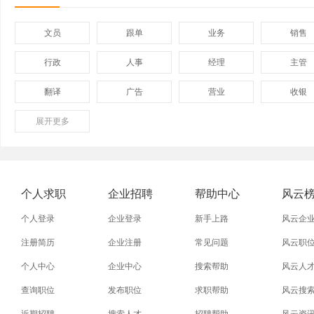
文员
跟单
业务
销售
行政
人事
经理
主管
翻译
广告
营业
收银
展开
保险
更多
模具
软件
管理
外贸业务员
业务员
设计师
技术员
淘宝美工
淘宝运营
淘宝客服
网店
个人求职
企业招聘
帮助中心
风云
个人登录
企业登录
新手上路
风云企
注册简历
企业注册
常见问题
风云职
个人中心
企业中心
搜索帮助
风云人
查询职位
发布职位
求职帮助
风云搜