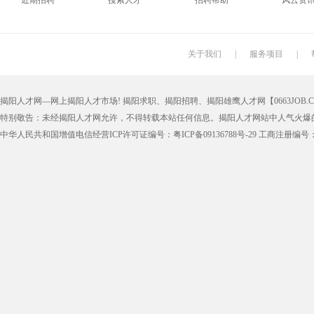
近期招聘
搜索人才
招聘帮助
风云资
关于我们
|
服务项目
|
揭阳人才网—网上揭阳人才市场! 揭阳求职、揭阳招聘、揭阳雄鹰人才网【0663JOB.COM
特别敬告：未经揭阳人才网允许，不得转载本站任何信息。揭阳人才网站中人气火爆
中华人民共和国增值电信经营ICP许可证编号：粤ICP备09136788号-29 工商注册编号：4452