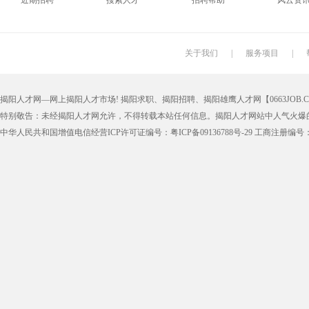
近期招聘
搜索人才
招聘帮助
风云资
搬运工
厨师
促销员
导购员
学徒工
车位工
熨烫工
裁剪工
关于我们
|
服务项目
|
抛光工
空调工
电梯工
水工
揭阳人才网—网上揭阳人才市场! 揭阳求职、揭阳招聘、揭阳雄鹰人才网【0663JOB.COM
铆工
工人
印刷技工
车工
特别敬告：未经揭阳人才网允许，不得转载本站任何信息。揭阳人才网站中人气火爆
生产工
样板工
丝印工
油漆工
中华人民共和国增值电信经营ICP许可证编号：粤ICP备09136788号-29 工商注册编号：4452
催乳师
育儿嫂
保姆
钟点工
质检
仓管
仓管员
仓库管理
漆工
收货员
理货员
防损员
申通快递
百世快递
邮政快递
EMS快
集团公司
上市公司
猎头
国企
人事文员
人事经理
人事主管
行政文