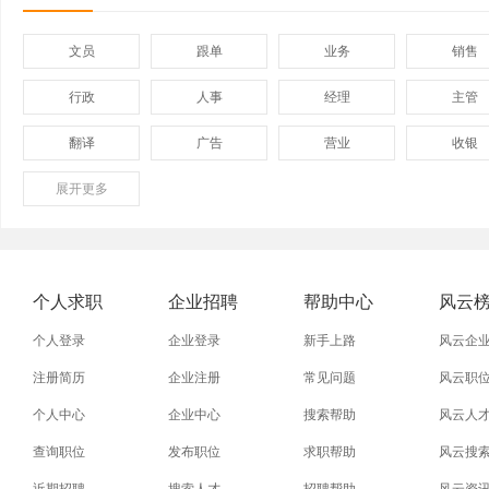
文员
跟单
业务
销售
行政
人事
经理
主管
翻译
广告
营业
收银
展开
保险
更多
模具
软件
管理
外贸业务员
业务员
设计师
技术员
淘宝美工
淘宝运营
淘宝客服
网店
个人求职
企业招聘
帮助中心
风云
附近找工作
招工启事
本地
找工作包
个人登录
企业登录
新手上路
风云企
近期
今日
今天
哪里
注册简历
企业注册
常见问题
风云职
个人中心
企业中心
搜索帮助
风云人
同城找工作
今天招工
最近
工地招小
查询职位
发布职位
求职帮助
风云搜
装配工
煮饭工
普通工人
清洁工