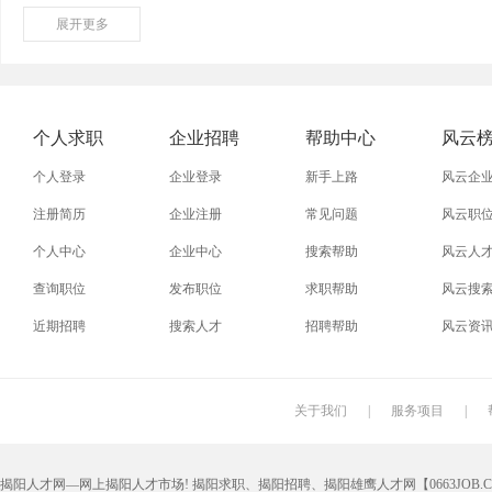
展开
保险
更多
模具
软件
管理
外贸业务员
业务员
设计师
技术员
淘宝美工
淘宝运营
淘宝客服
网店
个人求职
企业招聘
帮助中心
风云
个人登录
企业登录
新手上路
风云企
注册简历
企业注册
常见问题
风云职
个人中心
企业中心
搜索帮助
风云人
查询职位
发布职位
求职帮助
风云搜
近期招聘
搜索人才
招聘帮助
风云资
关于我们
|
服务项目
|
揭阳人才网—网上揭阳人才市场! 揭阳求职、揭阳招聘、揭阳雄鹰人才网【0663JOB.COM