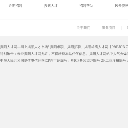
近期招聘
搜索人才
招聘帮助
风云资
搬运工
厨师
促销员
导购员
学徒工
车位工
熨烫工
裁剪工
关于我们
|
服务项目
|
抛光工
空调工
电梯工
水工
揭阳人才网—网上揭阳人才市场! 揭阳求职、揭阳招聘、揭阳雄鹰人才网【0663JOB.COM
铆工
工人
印刷技工
车工
特别敬告：未经揭阳人才网允许，不得转载本站任何信息。揭阳人才网站中人气火爆
生产工
样板工
丝印工
油漆工
中华人民共和国增值电信经营ICP许可证编号：粤ICP备09136788号-29 工商注册编号：4452
催乳师
育儿嫂
保姆
钟点工
质检
仓管
仓管员
仓库管理
漆工
收货员
理货员
防损员
申通快递
百世快递
邮政快递
EMS快
集团公司
上市公司
猎头
国企