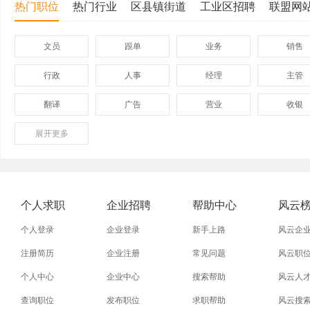
热门职位
热门行业
区县镇街道
工业区招聘
联盟网
文员
跟单
业务
销售
行政
人事
经理
主管
翻译
广告
营业
收银
展开
保险
更多
模具
软件
管理
外贸业务员
业务员
设计师
技术员
淘宝美工
淘宝运营
淘宝客服
网店
个人求职
企业招聘
帮助中心
风云
附近找工作
招工启事
本地
找工作包
个人登录
企业登录
新手上路
风云企
近期
今日
今天
哪里
注册简历
企业注册
常见问题
风云职
个人中心
企业中心
搜索帮助
风云人
同城找工作
今天招工
最近
工地招小
查询职位
发布职位
求职帮助
风云搜
装配工
煮饭工
普通工人
清洁工