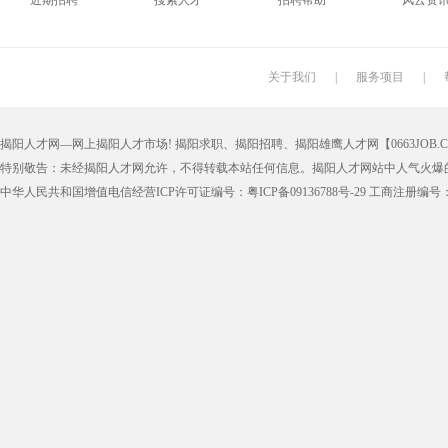
近期招聘
搜索人才
招聘帮助
风云资
搬运工
厨师
促销员
导购员
学徒工
车位工
熨烫工
裁剪工
关于我们
|
服务项目
|
抛光工
空调工
电梯工
水工
揭阳人才网—网上揭阳人才市场! 揭阳求职、揭阳招聘、揭阳雄鹰人才网【0663JOB.COM
铆工
工人
印刷技工
车工
特别敬告：未经揭阳人才网允许，不得转载本站任何信息。揭阳人才网站中人气火爆
生产工
样板工
丝印工
油漆工
中华人民共和国增值电信经营ICP许可证编号：粤ICP备09136788号-29 工商注册编号：4452
催乳师
育儿嫂
保姆
钟点工
质检
仓管
仓管员
仓库管理
漆工
收货员
理货员
防损员
申通快递
百世快递
邮政快递
EMS快
集团公司
上市公司
猎头
国企
人事文员
人事经理
人事主管
行政文