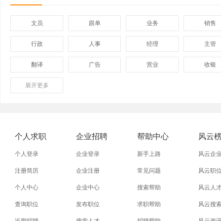
文员
跟单
业务
销售
行政
人事
经理
主管
翻译
广告
营业
收银
展开
保险
更多
模具
软件
管理
外贸业务员
业务员
设计师
技术员
淘宝美工
淘宝运营
淘宝客服
网店
个人求职
企业招聘
帮助中心
风云
附近找工作
招工启事
本地
找工作包
个人登录
企业登录
新手上路
风云企
近期
今日
今天
哪里
注册简历
企业注册
常见问题
风云职
个人中心
企业中心
搜索帮助
风云人
同城找工作
今天招工
最近
工地招小
查询职位
发布职位
求职帮助
风云搜
装配工
煮饭工
普通工人
清洁工