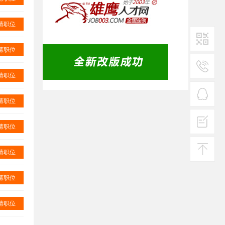
请职位
请职位
二维码1
请职位
服务
热线
请职位
在线
客服
请职位
投诉
建议
请职位
返回
请职位
顶部
请职位