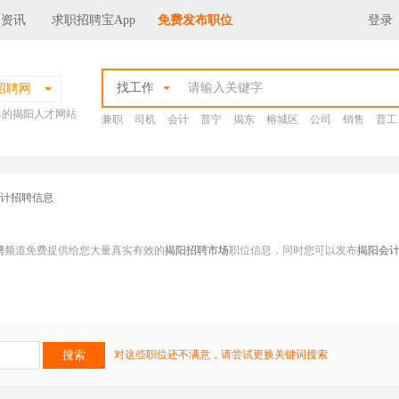
场资讯
求职招聘宝App
免费发布职位
登录
找工作
招聘网
爆的揭阳人才网站
兼职
司机
会计
普宁
揭东
榕城区
公司
销售
普工
会计招聘信息
聘
频道免费提供给您大量真实有效的
揭阳招聘市场
职位信息，同时您可以发布
揭阳会
对这些职位还不满意，请尝试更换关键词搜索