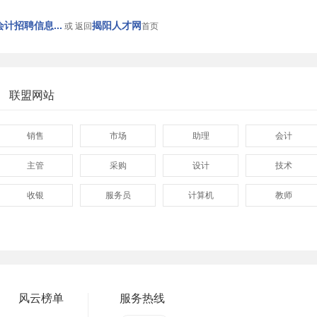
计招聘信息...
揭阳人才网
或 返回
首页
联盟网站
销售
市场
助理
会计
主管
采购
设计
技术
收银
服务员
计算机
教师
管理
顾问
促销
网页
技术员
营业员
暑假工
事业单位
网店
马头
临时工
包装工
风云榜单
服务热线
找工作包吃住
急招急聘
长白班
工资日结