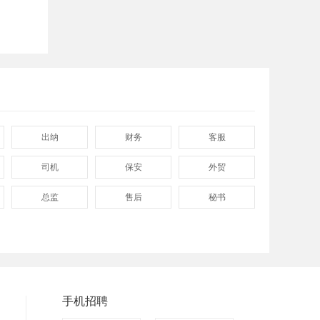
出纳
财务
客服
司机
保安
外贸
总监
售后
秘书
程序
拓展
电工
普工
兼职
快递
八小时工作
8小时
附近
手机招聘
包吃包住
50岁左右
最新