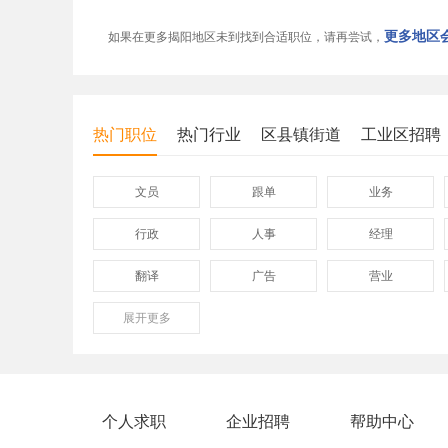
更多地区会
如果在更多揭阳地区未到找到合适职位，请再尝试，
热门职位
热门行业
区县镇街道
工业区招聘
文员
跟单
业务
行政
人事
经理
翻译
广告
营业
展开
保险
更多
模具
软件
外贸业务员
业务员
设计师
淘宝美工
淘宝运营
淘宝客服
个人求职
企业招聘
帮助中心
附近找工作
招工启事
本地