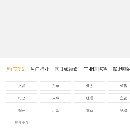
热门职位
热门行业
区县镇街道
工业区招聘
联盟网
文员
跟单
业务
销售
行政
人事
经理
主管
翻译
广告
营业
收银
展开
保险
更多
模具
软件
管理