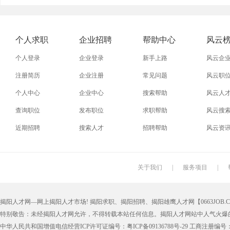
外贸业务员
业务员
设计师
技术员
淘宝美工
淘宝运营
淘宝客服
网店
个人求职
企业招聘
帮助中心
风云
附近找工作
招工启事
本地
找工作包
个人登录
企业登录
新手上路
风云企
近期
今日
今天
哪里
注册简历
企业注册
常见问题
风云职
个人中心
企业中心
搜索帮助
风云人
同城找工作
今天招工
最近
工地招小
查询职位
发布职位
求职帮助
风云搜
装配工
煮饭工
普通工人
清洁工
近期招聘
搜索人才
招聘帮助
风云资
搬运工
厨师
促销员
导购员
学徒工
车位工
熨烫工
裁剪工
关于我们
|
服务项目
|
抛光工
空调工
电梯工
水工
揭阳人才网—网上揭阳人才市场! 揭阳求职、揭阳招聘、揭阳雄鹰人才网【0663JOB.COM
铆工
工人
印刷技工
车工
特别敬告：未经揭阳人才网允许，不得转载本站任何信息。揭阳人才网站中人气火爆
生产工
样板工
丝印工
油漆工
中华人民共和国增值电信经营ICP许可证编号：粤ICP备09136788号-29 工商注册编号：4452