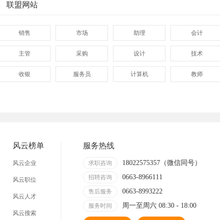
联盟网站
销售
市场
助理
会计
主管
采购
设计
技术
收银
服务员
计算机
教师
管理
顾问
促销
网页
技术员
营业员
暑假工
事业单位
网店
马头
临时工
包装工
风云榜单
服务热线
找工作包吃住
急招急聘
长白班
工资日结
18022575357（微信同号）
风云企业
求职咨询
0663-8966111
哪里
附近今天
招聘咨询
日结
一天一结
风云职位
0663-8993222
售后服务
风云人才
工地招小工
最新最急
30元一小时
300元一天
周一至周六 08:30 - 18:00
服务时间
风云搜索
清洁工
保洁员
缝纫工
收银员