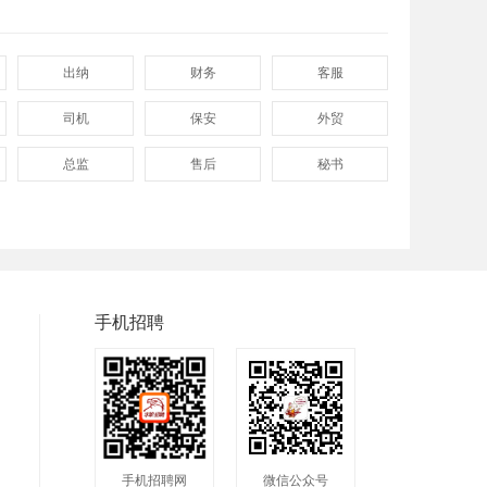
出纳
财务
客服
司机
保安
外贸
总监
售后
秘书
程序
拓展
电工
普工
兼职
快递
八小时工作
8小时
附近
手机招聘
包吃包住
50岁左右
最新
人头马
最近
2020
200元一天
冲压工
快递分拣员
手机招聘网
微信公众号
快递员
送餐员
洗碗工