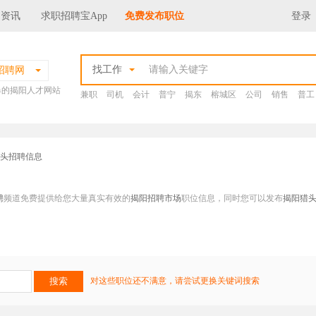
场资讯
求职招聘宝App
免费发布职位
登录
找工作
招聘网
爆的揭阳人才网站
兼职
司机
会计
普宁
揭东
榕城区
公司
销售
普工
猎头招聘信息
聘
频道免费提供给您大量真实有效的
揭阳招聘市场
职位信息，同时您可以发布
揭阳猎
对这些职位还不满意，请尝试更换关键词搜索