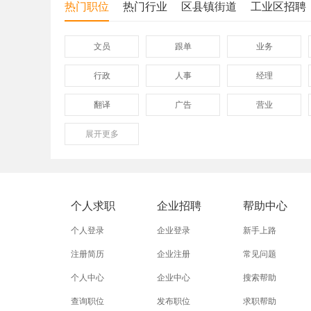
热门职位
热门行业
区县镇街道
工业区招聘
文员
跟单
业务
行政
人事
经理
翻译
广告
营业
展开
保险
更多
模具
软件
外贸业务员
业务员
设计师
淘宝美工
淘宝运营
淘宝客服
个人求职
企业招聘
帮助中心
附近找工作
招工启事
本地
个人登录
企业登录
新手上路
近期
今日
今天
注册简历
企业注册
常见问题
个人中心
企业中心
搜索帮助
同城找工作
今天招工
最近
查询职位
发布职位
求职帮助
装配工
煮饭工
普通工人