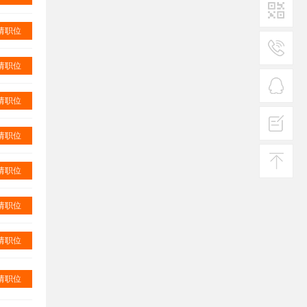
请职位
二维码1
请职位
服务
热线
请职位
在线
客服
请职位
投诉
建议
请职位
返回
顶部
请职位
请职位
请职位