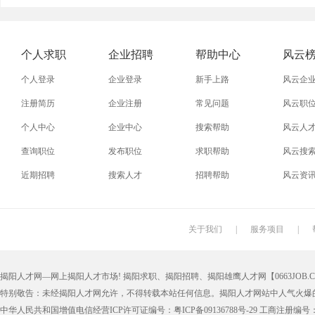
外贸业务员
业务员
设计师
技术员
淘宝美工
淘宝运营
淘宝客服
网店
个人求职
企业招聘
帮助中心
风云
附近找工作
招工启事
本地
找工作包
个人登录
企业登录
新手上路
风云企
近期
今日
今天
哪里
注册简历
企业注册
常见问题
风云职
个人中心
企业中心
搜索帮助
风云人
同城找工作
今天招工
最近
工地招小
查询职位
发布职位
求职帮助
风云搜
装配工
煮饭工
普通工人
清洁工
近期招聘
搜索人才
招聘帮助
风云资
搬运工
厨师
促销员
导购员
学徒工
车位工
熨烫工
裁剪工
关于我们
|
服务项目
|
抛光工
空调工
电梯工
水工
揭阳人才网—网上揭阳人才市场! 揭阳求职、揭阳招聘、揭阳雄鹰人才网【0663JOB.COM
铆工
工人
印刷技工
车工
特别敬告：未经揭阳人才网允许，不得转载本站任何信息。揭阳人才网站中人气火爆
生产工
样板工
丝印工
油漆工
中华人民共和国增值电信经营ICP许可证编号：粤ICP备09136788号-29 工商注册编号：4452