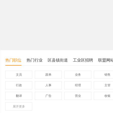
热门职位
热门行业
区县镇街道
工业区招聘
联盟网
文员
跟单
业务
销售
行政
人事
经理
主管
翻译
广告
营业
收银
展开
保险
更多
模具
软件
管理