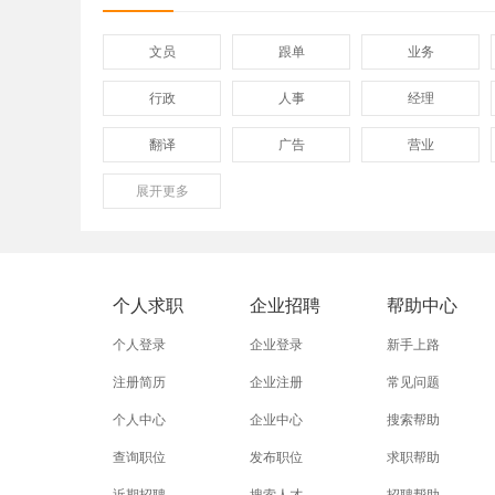
文员
跟单
业务
行政
人事
经理
翻译
广告
营业
展开
保险
更多
模具
软件
外贸业务员
业务员
设计师
淘宝美工
淘宝运营
淘宝客服
个人求职
企业招聘
帮助中心
个人登录
企业登录
新手上路
注册简历
企业注册
常见问题
个人中心
企业中心
搜索帮助
查询职位
发布职位
求职帮助