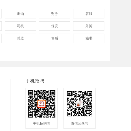
出纳
财务
客服
司机
保安
外贸
总监
售后
秘书
程序
拓展
电工
普工
兼职
快递
手机招聘
手机招聘网
微信公众号