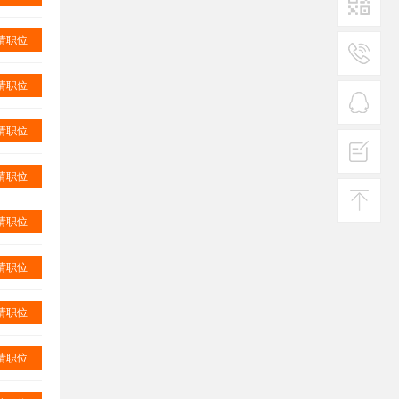
请职位
二维码1
请职位
服务
热线
请职位
在线
客服
请职位
投诉
建议
请职位
返回
顶部
请职位
请职位
请职位