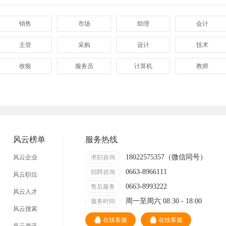
销售
市场
助理
会计
主管
采购
设计
技术
收银
服务员
计算机
教师
管理
顾问
促销
网页
技术员
营业员
暑假工
事业单位
网店
马头
风云榜单
服务热线
18022575357（微信同号）
风云企业
求职咨询
0663-8966111
招聘咨询
风云职位
0663-8993222
售后服务
风云人才
周一至周六 08:30 - 18:00
服务时间
风云搜索
在线客服
在线客服