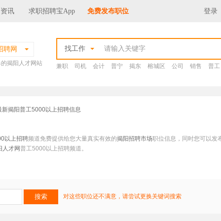
场资讯
求职招聘宝App
免费发布职位
登录
找工作
招聘网
爆的揭阳人才网站
兼职
司机
会计
普宁
揭东
榕城区
公司
销售
普工
最新揭阳普工5000以上招聘信息
00以上招聘
频道免费提供给您大量真实有效的
揭阳招聘市场
职位信息，同时您可以发
阳人才网
普工5000以上招聘频道。
对这些职位还不满意，请尝试更换关键词搜索