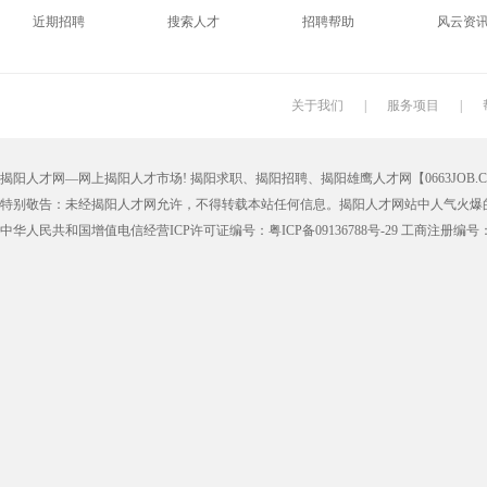
近期招聘
搜索人才
招聘帮助
风云资
搬运工
厨师
促销员
导购员
学徒工
车位工
熨烫工
裁剪工
关于我们
|
服务项目
|
抛光工
空调工
电梯工
水工
揭阳人才网—网上揭阳人才市场! 揭阳求职、揭阳招聘、揭阳雄鹰人才网【0663JOB.COM
铆工
工人
印刷技工
车工
特别敬告：未经揭阳人才网允许，不得转载本站任何信息。揭阳人才网站中人气火爆
生产工
样板工
丝印工
油漆工
中华人民共和国增值电信经营ICP许可证编号：粤ICP备09136788号-29 工商注册编号：4452
催乳师
育儿嫂
保姆
钟点工
质检
仓管
仓管员
仓库管理
漆工
收货员
理货员
防损员
申通快递
百世快递
邮政快递
EMS快
集团公司
上市公司
猎头
国企