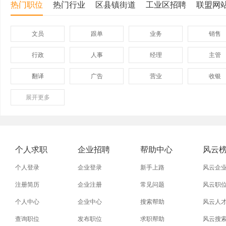
热门职位
热门行业
区县镇街道
工业区招聘
联盟网
文员
跟单
业务
销售
行政
人事
经理
主管
翻译
广告
营业
收银
展开
保险
更多
模具
软件
管理
外贸业务员
业务员
设计师
技术员
淘宝美工
淘宝运营
淘宝客服
网店
个人求职
企业招聘
帮助中心
风云
附近找工作
招工启事
本地
找工作包
个人登录
企业登录
新手上路
风云企
近期
今日
今天
哪里
注册简历
企业注册
常见问题
风云职
个人中心
企业中心
搜索帮助
风云人
同城找工作
今天招工
最近
工地招小
查询职位
发布职位
求职帮助
风云搜
装配工
煮饭工
普通工人
清洁工