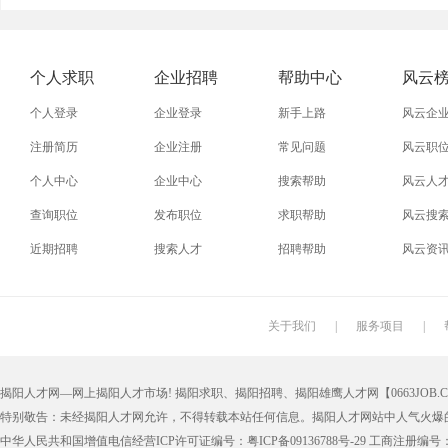
外贸业务员
业务员
设计师
技术员
淘宝美工
淘宝运营
淘宝客服
网店
个人求职
企业招聘
帮助中心
风云
附近找工作
招工启事
本地
找工作包
个人登录
企业登录
新手上路
风云企
近期
今日
今天
哪里
注册简历
企业注册
常见问题
风云职
个人中心
企业中心
搜索帮助
风云人
同城找工作
今天招工
最近
工地招小
查询职位
发布职位
求职帮助
风云搜
装配工
煮饭工
普通工人
清洁工
近期招聘
搜索人才
招聘帮助
风云资
搬运工
厨师
促销员
导购员
学徒工
车位工
熨烫工
裁剪工
关于我们
|
服务项目
|
抛光工
空调工
电梯工
水工
揭阳人才网—网上揭阳人才市场! 揭阳求职、揭阳招聘、揭阳雄鹰人才网【0663JOB.COM
铆工
工人
印刷技工
车工
特别敬告：未经揭阳人才网允许，不得转载本站任何信息。揭阳人才网站中人气火爆
生产工
样板工
丝印工
油漆工
中华人民共和国增值电信经营ICP许可证编号：粤ICP备09136788号-29 工商注册编号：4452