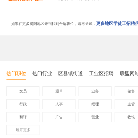
更多地区学徒工招聘信息
如果在更多揭阳地区未到找到合适职位，请再尝试，
热门职位
热门行业
区县镇街道
工业区招聘
联盟网
文员
跟单
业务
销售
行政
人事
经理
主管
翻译
广告
营业
收银
展开
保险
更多
模具
软件
管理