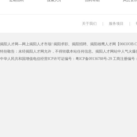
近期招聘
搜索人才
招聘帮助
风云资
搬运工
厨师
促销员
导购员
学徒工
车位工
熨烫工
裁剪工
关于我们
|
服务项目
|
抛光工
空调工
电梯工
水工
揭阳人才网—网上揭阳人才市场! 揭阳求职、揭阳招聘、揭阳雄鹰人才网【0663JOB.COM
铆工
工人
印刷技工
车工
特别敬告：未经揭阳人才网允许，不得转载本站任何信息。揭阳人才网站中人气火爆
生产工
样板工
丝印工
油漆工
中华人民共和国增值电信经营ICP许可证编号：粤ICP备09136788号-29 工商注册编号：4452
催乳师
育儿嫂
保姆
钟点工
质检
仓管
仓管员
仓库管理
漆工
收货员
理货员
防损员
申通快递
百世快递
邮政快递
EMS快
集团公司
上市公司
猎头
国企
人事文员
人事经理
人事主管
行政文