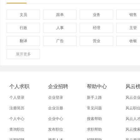
文员
跟单
业务
销售
行政
人事
经理
主管
翻译
广告
营业
收银
展开
保险
更多
模具
软件
管理
外贸业务员
业务员
设计师
技术员
淘宝美工
淘宝运营
淘宝客服
网店
个人求职
企业招聘
帮助中心
风云
附近找工作
招工启事
本地
找工作包
个人登录
企业登录
新手上路
风云企
近期
今日
今天
哪里
注册简历
企业注册
常见问题
风云职
个人中心
企业中心
搜索帮助
风云人
同城找工作
今天招工
最近
工地招小
查询职位
发布职位
求职帮助
风云搜
装配工
煮饭工
普通工人
清洁工