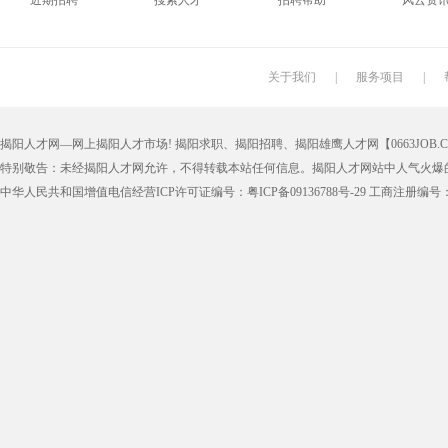
近期招聘
搜索人才
招聘帮助
风云资
搬运工
厨师
促销员
导购员
学徒工
车位工
熨烫工
裁剪工
关于我们
|
服务项目
|
抛光工
空调工
电梯工
水工
揭阳人才网—网上揭阳人才市场! 揭阳求职、揭阳招聘、揭阳雄鹰人才网【0663JOB.COM
铆工
工人
印刷技工
车工
特别敬告：未经揭阳人才网允许，不得转载本站任何信息。揭阳人才网站中人气火爆
生产工
样板工
丝印工
油漆工
中华人民共和国增值电信经营ICP许可证编号：粤ICP备09136788号-29 工商注册编号：4452
催乳师
育儿嫂
保姆
钟点工
质检
仓管
仓管员
仓库管理
漆工
收货员
理货员
防损员
申通快递
百世快递
邮政快递
EMS快
集团公司
上市公司
猎头
国企
人事文员
人事经理
人事主管
行政文