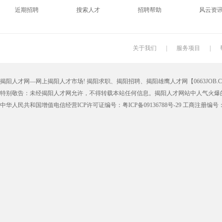
近期招聘
搜索人才
招聘帮助
风云资
搬运工
厨师
促销员
导购员
学徒工
车位工
熨烫工
裁剪工
关于我们
|
服务项目
|
抛光工
空调工
电梯工
水工
揭阳人才网—网上揭阳人才市场! 揭阳求职、揭阳招聘、揭阳雄鹰人才网【0663JOB.COM
铆工
工人
印刷技工
车工
特别敬告：未经揭阳人才网允许，不得转载本站任何信息。揭阳人才网站中人气火爆
生产工
样板工
丝印工
油漆工
中华人民共和国增值电信经营ICP许可证编号：粤ICP备09136788号-29 工商注册编号：4452
催乳师
育儿嫂
保姆
钟点工
质检
仓管
仓管员
仓库管理
漆工
收货员
理货员
防损员
申通快递
百世快递
邮政快递
EMS快
集团公司
上市公司
猎头
国企