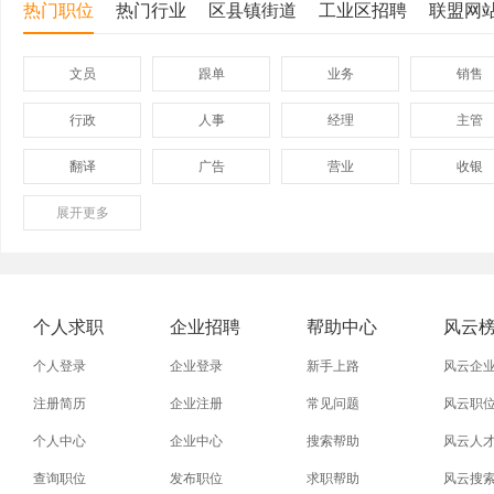
热门职位
热门行业
区县镇街道
工业区招聘
联盟网
文员
跟单
业务
销售
行政
人事
经理
主管
翻译
广告
营业
收银
展开
保险
更多
模具
软件
管理
外贸业务员
业务员
设计师
技术员
淘宝美工
淘宝运营
淘宝客服
网店
个人求职
企业招聘
帮助中心
风云
附近找工作
招工启事
本地
找工作包
个人登录
企业登录
新手上路
风云企
近期
今日
今天
哪里
注册简历
企业注册
常见问题
风云职
个人中心
企业中心
搜索帮助
风云人
同城找工作
今天招工
最近
工地招小
查询职位
发布职位
求职帮助
风云搜
装配工
煮饭工
普通工人
清洁工