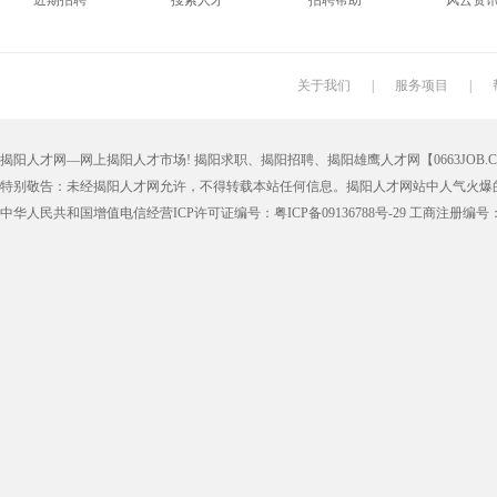
近期招聘
搜索人才
招聘帮助
风云资
搬运工
厨师
促销员
导购员
学徒工
车位工
熨烫工
裁剪工
关于我们
|
服务项目
|
抛光工
空调工
电梯工
水工
揭阳人才网—网上揭阳人才市场! 揭阳求职、揭阳招聘、揭阳雄鹰人才网【0663JOB.COM
铆工
工人
印刷技工
车工
特别敬告：未经揭阳人才网允许，不得转载本站任何信息。揭阳人才网站中人气火爆
生产工
样板工
丝印工
油漆工
中华人民共和国增值电信经营ICP许可证编号：粤ICP备09136788号-29 工商注册编号：4452
催乳师
育儿嫂
保姆
钟点工
质检
仓管
仓管员
仓库管理
漆工
收货员
理货员
防损员
申通快递
百世快递
邮政快递
EMS快
集团公司
上市公司
猎头
国企
人事文员
人事经理
人事主管
行政文