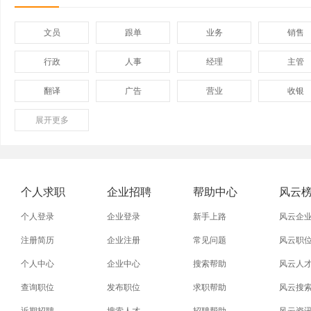
文员
跟单
业务
销售
行政
人事
经理
主管
翻译
广告
营业
收银
展开
保险
更多
模具
软件
管理
外贸业务员
业务员
设计师
技术员
淘宝美工
淘宝运营
淘宝客服
网店
个人求职
企业招聘
帮助中心
风云
附近找工作
招工启事
本地
找工作包
个人登录
企业登录
新手上路
风云企
近期
今日
今天
哪里
注册简历
企业注册
常见问题
风云职
个人中心
企业中心
搜索帮助
风云人
同城找工作
今天招工
最近
工地招小
查询职位
发布职位
求职帮助
风云搜
装配工
煮饭工
普通工人
清洁工